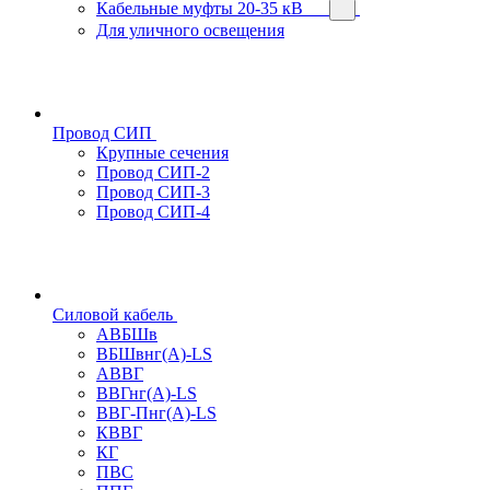
Кабельные муфты 20-35 кВ
Для уличного освещения
Провод СИП
Крупные сечения
Провод СИП-2
Провод СИП-3
Провод СИП-4
Силовой кабель
АВБШв
ВБШвнг(А)-LS
АВВГ
ВВГнг(А)-LS
ВВГ-Пнг(А)-LS
КВВГ
КГ
ПВС