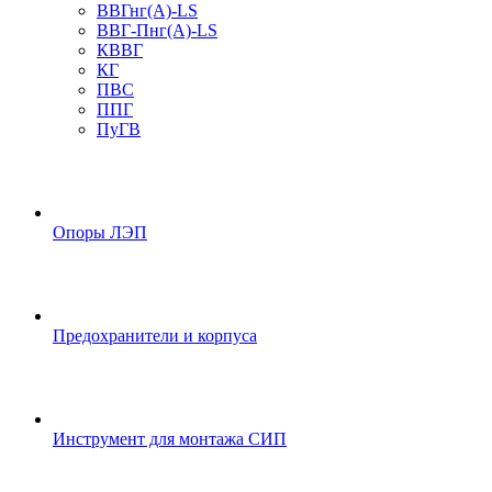
ВВГнг(А)-LS
ВВГ-Пнг(А)-LS
КВВГ
КГ
ПВС
ППГ
ПуГВ
Опоры ЛЭП
Предохранители и корпуса
Инструмент для монтажа СИП