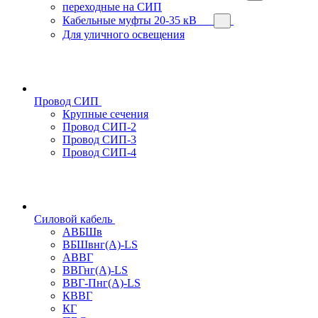
переходные на СИП
Кабельные муфты 20-35 кВ
Для уличного освещения
Провод СИП
Крупные сечения
Провод СИП-2
Провод СИП-3
Провод СИП-4
Силовой кабель
АВБШв
ВБШвнг(А)-LS
АВВГ
ВВГнг(А)-LS
ВВГ-Пнг(А)-LS
КВВГ
КГ