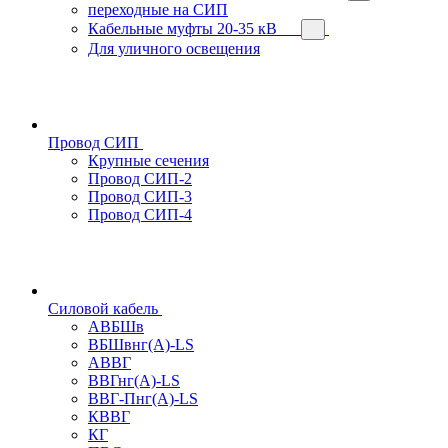
переходные на СИП
Кабельные муфты 20-35 кВ
Для уличного освещения
Провод СИП
Крупные сечения
Провод СИП-2
Провод СИП-3
Провод СИП-4
Силовой кабель
АВБШв
ВБШвнг(А)-LS
АВВГ
ВВГнг(А)-LS
ВВГ-Пнг(А)-LS
КВВГ
КГ