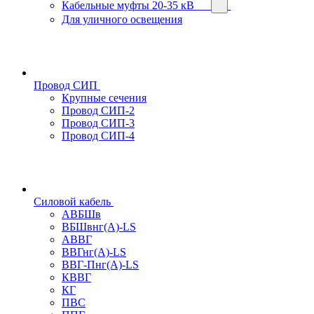
Кабельные муфты 20-35 кВ
Для уличного освещения
Провод СИП
Крупные сечения
Провод СИП-2
Провод СИП-3
Провод СИП-4
Силовой кабель
АВБШв
ВБШвнг(А)-LS
АВВГ
ВВГнг(А)-LS
ВВГ-Пнг(А)-LS
КВВГ
КГ
ПВС