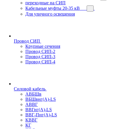
переходные на СИП
Кабельные муфты 20-35 кВ
Для уличного освещения
Провод СИП
Крупные сечения
Провод СИП-2
Провод СИП-3
Провод СИП-4
Силовой кабель
АВБШв
ВБШвнг(А)-LS
АВВГ
ВВГнг(А)-LS
ВВГ-Пнг(А)-LS
КВВГ
КГ