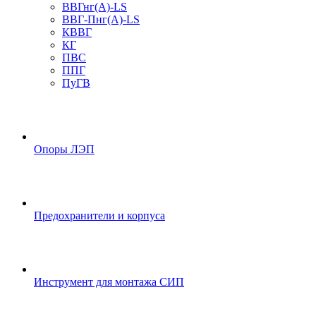
ВВГнг(А)-LS
ВВГ-Пнг(А)-LS
КВВГ
КГ
ПВС
ППГ
ПуГВ
Опоры ЛЭП
Предохранители и корпуса
Инструмент для монтажа СИП