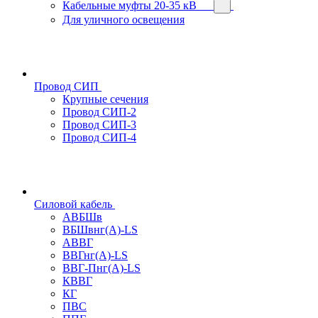
Кабельные муфты 20-35 кВ
Для уличного освещения
Провод СИП
Крупные сечения
Провод СИП-2
Провод СИП-3
Провод СИП-4
Силовой кабель
АВБШв
ВБШвнг(А)-LS
АВВГ
ВВГнг(А)-LS
ВВГ-Пнг(А)-LS
КВВГ
КГ
ПВС