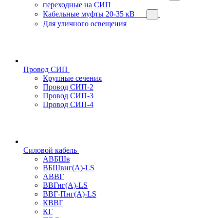
переходные на СИП
Кабельные муфты 20-35 кВ
Для уличного освещения
Провод СИП
Крупные сечения
Провод СИП-2
Провод СИП-3
Провод СИП-4
Силовой кабель
АВБШв
ВБШвнг(А)-LS
АВВГ
ВВГнг(А)-LS
ВВГ-Пнг(А)-LS
КВВГ
КГ